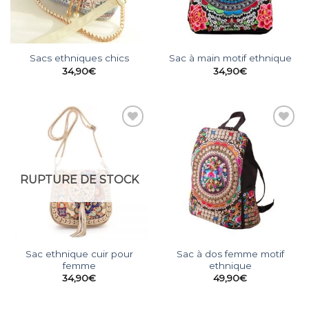
Sacs ethniques chics
Sac à main motif ethnique
34,90
€
34,90
€
Add to
Add to
wishlist
wishlist
RUPTURE DE STOCK
Sac ethnique cuir pour
Sac à dos femme motif
femme
ethnique
34,90
€
49,90
€