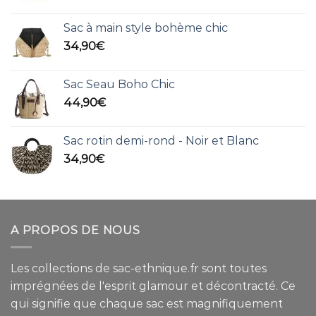
prix
prix
initial
actuel
Sac à main style bohème chic
était :
est :
34,90
€
75,00€.
44,90€.
Sac Seau Boho Chic
44,90
€
Sac rotin demi-rond - Noir et Blanc
34,90
€
A PROPOS DE NOUS
Les collections de sac-ethnique.fr sont toutes
imprégnées de l'esprit glamour et décontracté. Ce
qui signifie que chaque sac est magnifiquement